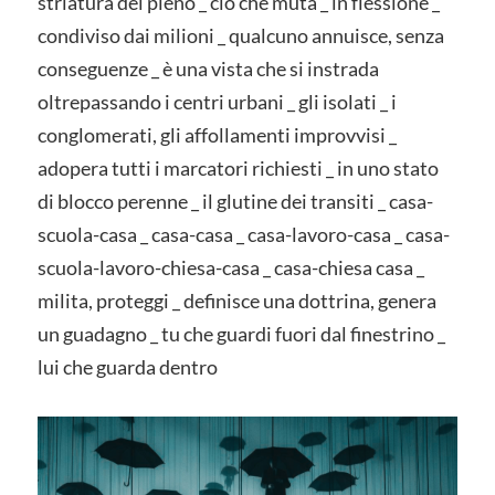
striatura del pieno _ ciò che muta _ in flessione _
condiviso dai milioni _ qualcuno annuisce, senza
conseguenze _ è una vista che si instrada
oltrepassando i centri urbani _ gli isolati _ i
conglomerati, gli affollamenti improvvisi _
adopera tutti i marcatori richiesti _ in uno stato
di blocco perenne _ il glutine dei transiti _ casa-
scuola-casa _ casa-casa _ casa-lavoro-casa _ casa-
scuola-lavoro-chiesa-casa _ casa-chiesa casa _
milita, proteggi _ definisce una dottrina, genera
un guadagno _ tu che guardi fuori dal finestrino _
lui che guarda dentro