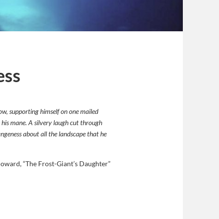
ess
ow, supporting himself on one mailed
e his mane. A silvery laugh cut through
rangeness about all the landscape that he
oward, “The Frost-Giant’s Daughter”