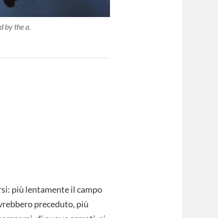
d by the a.
rsi: più lentamente il campo
 avrebbero preceduto, più