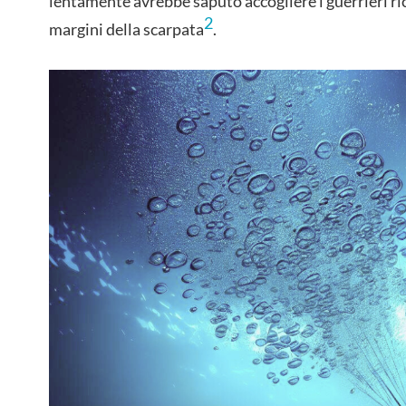
lentamente avrebbe saputo accogliere i guerrieri ri
2
margini della scarpata
.